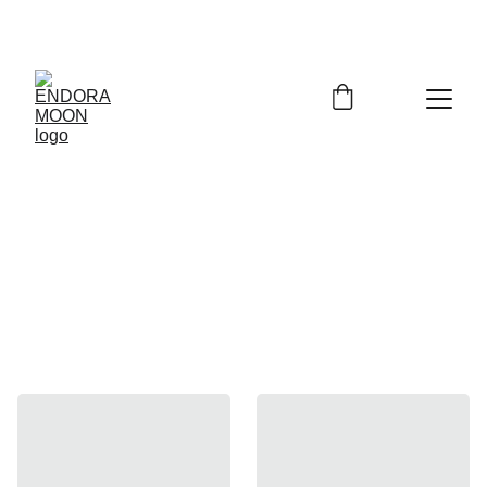
Bienvenidos a Endora Moon
TOTE BAG  ENDORA MOON