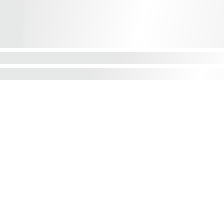
*"Todos nuestros diseños están registrados y 
protegidos por derechos de autor."