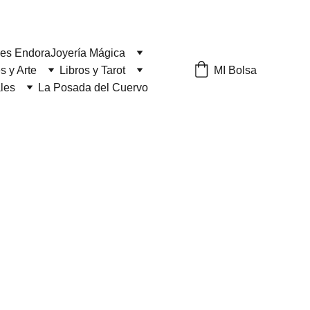
les Endora
Joyería Mágica
MI Bolsa
s y Arte
Libros y Tarot
ales
La Posada del Cuervo