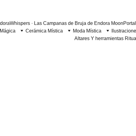
 a Endora Moon
dora
Whispers · Las Campanas de Bruja de Endora Moon
Porta
 Mágica
Cerámica Mística
Moda Mística
Ilustracione
Altares Y herramientas Ritu
Lau comero 
Para: 
ENDORA MOON