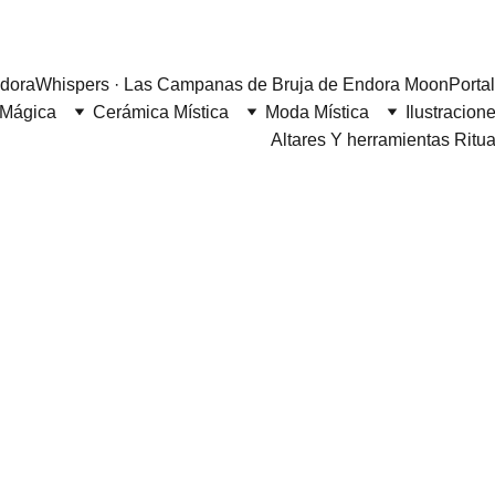
 a Endora Moon
dora
Whispers · Las Campanas de Bruja de Endora Moon
Porta
 Mágica
Cerámica Mística
Moda Mística
Ilustracione
Altares Y herramientas Ritu