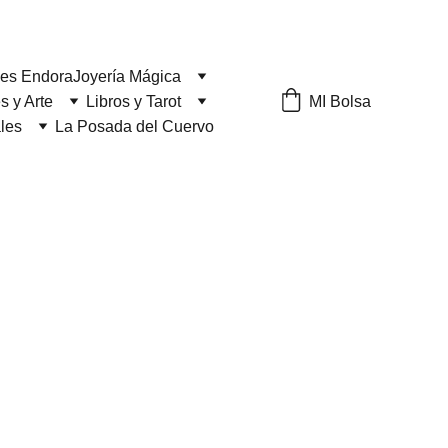
les Endora
Joyería Mágica
MI Bolsa
s y Arte
Libros y Tarot
ales
La Posada del Cuervo