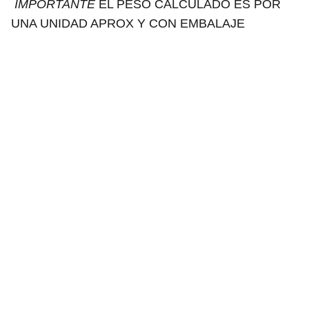
IMPORTANTE
EL PESO CALCULADO ES POR
UNA UNIDAD APROX Y CON EMBALAJE
*"Todos nuestros diseños están registrados y 
protegidos por derechos de autor."
ENDORA MOON
Contacto
 Politica de Envíos
Politica de privacidad