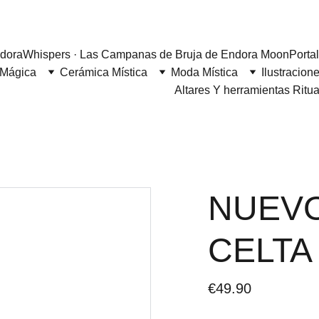
 a Endora Moon
dora
Whispers · Las Campanas de Bruja de Endora Moon
Porta
 Mágica
Cerámica Mística
Moda Mística
Ilustracione
Altares Y herramientas Ritu
NUEVO
CELTA
€49.90