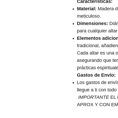
Características:
Material:
Madera de
meticuloso.
Dimensiones:
Diám
para cualquier alta
Elementos adicion
tradicional, añadie
Cada altar es una o
asegurando que teng
prácticas espiritual
Gastos de Envío:
Los gastos de envío
llegue a ti con tod
IMPORTANTE
EL 
APROX Y CON E